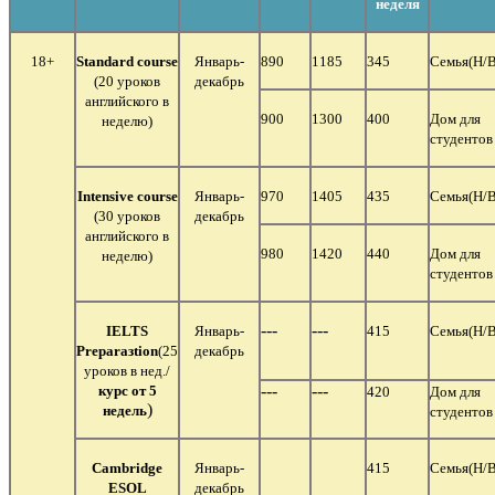
неделя
18+
Standard
course
Январь-
890
1185
345
Семья
(Н/В
(20 уроков
декабрь
английского в
900
1300
400
Дом для
неделю)
студентов
Intensive
course
Январь-
970
1405
435
Семья
(Н/В
(30 уроков
декабрь
английского в
980
1420
440
Дом для
неделю)
студентов
---
---
IELTS
Январь-
415
Семья
(Н/В
Prepara
з
tion
(25
декабрь
уроков в нед./
---
---
курс от 5
420
Дом для
)
недель
студентов
Cambridge
Январь-
415
Семья
(Н/В
ESOL
декабрь