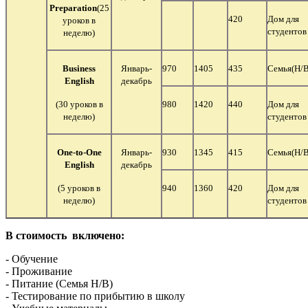
Preparation
(25
420
Дом для
уроков в
студентов
неделю)
Business
Январь-
970
1405
435
Семья
(Н/В
English
декабрь
(30 уроков в
980
1420
440
Дом для
неделю)
студентов
One-to-One
Январь-
930
1345
415
Семья
(Н/В
English
декабрь
(5 уроков в
940
1360
420
Дом для
неделю)
студентов
В стоимость включено:
- Обучение
- Проживание
- Питание (Семья Н/В)
- Тестирование по прибытию в школу