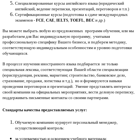
Специализированные курсы английского языка (юридический
английский, ведение переписки, презентаций, переговоров и т.п.)
Сертификационные курсы (подготовка к сдаче международных
экзаменов -
FCE
,
CAE
,
IELTS
,
TOEFL
,
BEС
и др.)
Вы можете выбрать любую из предложенных программ обучения, или мы
разработаем для Вас индивидуальную программу, учитывая
профессиональную специфику Вашего бизнеса, и подберем методику,
соответствующую индивидуальным особенностям и уровню подготовки
обучающихся.
В процессе изучения иностранного языка подбирается не только
специальная лексика, соответствующая Вашей области специализации
(юриспруденция, реклама, маркетинг, строительство, банковское дело,
страхование, продажи, логистика и т.д.), но и формируются навыки
проведения переговоров и презентаций. Умение представлять интересы
своей компании на официальных мероприятиях, вести деловую переписку,
поддерживать письменные контакты со своими партнерами.
Стандарты качества предоставляемых услуг:
Обучаемую компанию курирует персональный менеджер,
осуществляющий контроль:
за успеваемостью и освоением учебного материала;