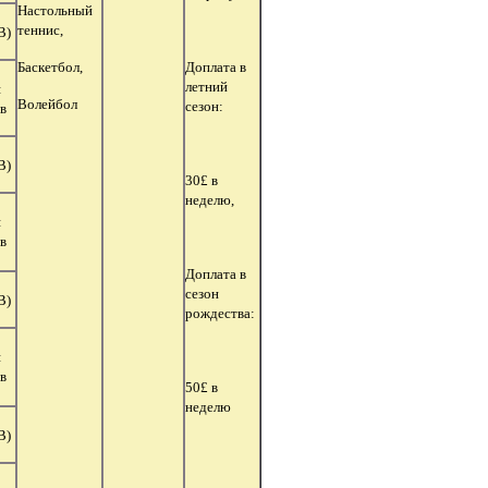
Настольный
теннис,
В)
Баскетбол,
Доплата в
летний
я
Волейбол
сезон:
в
В)
30£ в
неделю,
я
в
Доплата в
сезон
В)
рождества:
я
в
50£ в
неделю
В)