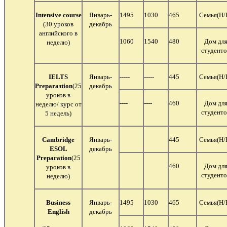
Intensive
course
Январь-
1495
1030
465
Семья
(Н/
(30 уроков
декабрь
английского в
1060
1540
480
Дом дл
неделю)
студенто
IELTS
Январь-
-----
-----
445
Семья
(Н/
Prepara
з
tion
(25
декабрь
уроков в
----
----
460
Дом дл
неделю/ курс от
студенто
5 недель)
Cambridge
Январь-
445
Семья
(Н/
ESOL
декабрь
Preparation
(25
460
Дом дл
уроков в
студенто
неделю)
Business
Январь-
1495
1030
465
Семья
(Н/
English
декабрь