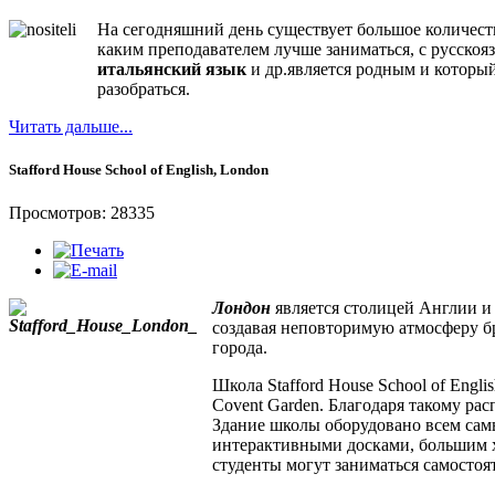
На сегодняшний день существует большое количест
каким преподавателем лучше заниматься, с русско
итальянский язык
и др.является родным и который
разобраться.
Читать дальше...
Stafford House School of English, London
Просмотров: 28335
Лондон
является столицей Англии и 
создавая неповторимую атмосферу б
города.
Школа Stafford House School of Engl
Covent Garden. Благодаря такому ра
Здание школы оборудовано всем сам
интерактивными досками, большим хо
студенты могут заниматься самостоя