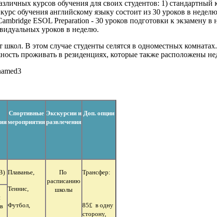
зличных курсов обучения для своих студентов: 1) стандартный 
курс обучения английскому языку состоит из 30 уроков в неделю; 
Cambridge ESOL Preparation - 30 уроков подготовки к экзамену в
дивидуальных уроков в неделю.
 школ. В этом случае студенты селятся в одноместных комнатах.
жность проживать в резиденциях, которые также расположены не
Спортивные
Экскурсии и
Доп. опции
ия
мероприятия
развлечения
В)
Плаванье,
По
Трансфер:
расписанию
Теннис,
школы
я
Футбол,
85£ в одну
в
сторону,