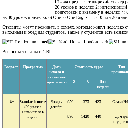
Школа предлагает широкий спектр ра
20 уроков в неделю; 2) интенсивный 
подготовки к экзамену в неделю; 4) 
из 30 уроков в неделю; 6) One-to-One English – 5,10 или 20 ин
Студенты могут проживать в семьях, которые живут недалеко от
выходным и обед для студентов. Также у студентов есть возмо
Все цены указаны в GBP
Возраст
Программа
Даты
Стоимость курса
Тип
начала и
проживан
окончания
2
3
Доп
программы
неделя
18+
Standard
course
Январь-
950
1375
425
Семья
(Н/
(20 уроков
декабрь
английского в
980
1420
440
Дом дл
неделю)
студенто