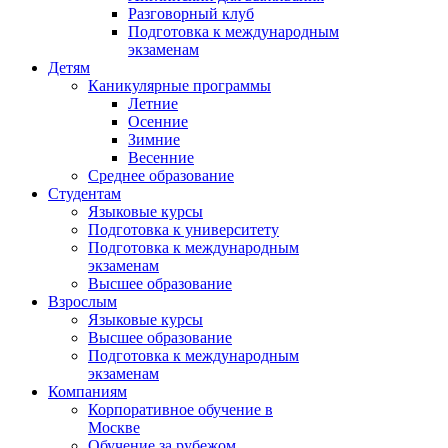
Разговорный клуб
Подготовка к международным
экзаменам
Детям
Каникулярные программы
Летние
Осенние
Зимние
Весенние
Среднее образование
Студентам
Языковые курсы
Подготовка к университету
Подготовка к международным
экзаменам
Высшее образование
Взрослым
Языковые курсы
Высшее образование
Подготовка к международным
экзаменам
Компаниям
Корпоративное обучение в
Москве
Обучение за рубежом