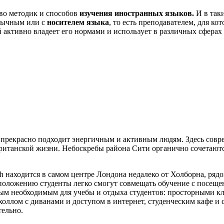
во методик и способов
изучения иностранных языков.
И в таки
язычным или с
носителем языка
, то есть преподавателем, для ко
 активно владеет его нормами и использует в различных сферах
прекрасно подходит энергичным и активным людям. Здесь совре
ританской жизни. Небоскребы района Сити органично сочетают
ish находится в самом центре Лондона недалеко от Холборна, рядо
сположению студенты легко смогут совмещать обучение с посещ
ым необходимым для учебы и отдыха студентов: просторными 
ллом с диванами и доступом в интернет, студенческим кафе и с
тельно.