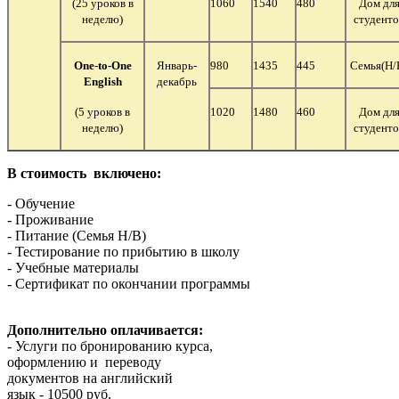
(25 уроков в
1060
1540
480
Дом дл
неделю)
студенто
One-to-One
Январь-
980
1435
445
Семья
(Н/
English
декабрь
(5 уроков в
1020
1480
460
Дом дл
неделю)
студенто
В стоимость включено:
- Обучение
- Проживание
- Питание (Семья Н/В)
- Тестирование по прибытию в школу
- Учебные материалы
- Сертификат по окончании программы
Дополнительно оплачивается:
- Услуги по бронированию курса,
оформлению и переводу
документов на английский
язык - 10500 руб.