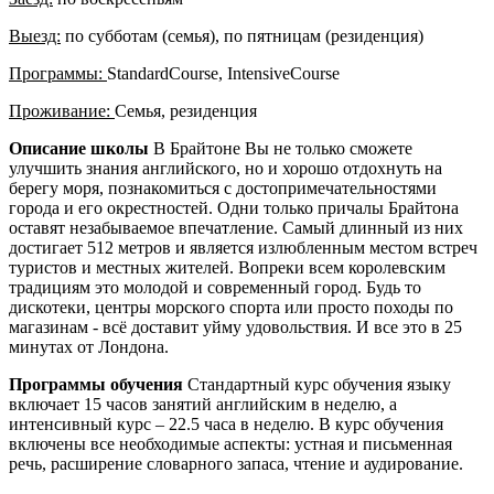
Выезд:
по субботам (семья), по пятницам (резиденция)
Программы:
StandardCourse, IntensiveCourse
Проживание:
Семья, резиденция
Описание школы
В Брайтоне Вы не только сможете
улучшить знания английского, но и хорошо отдохнуть на
берегу моря, познакомиться с достопримечательностями
города и его окрестностей. Одни только причалы Брайтона
оставят незабываемое впечатление. Самый длинный из них
достигает 512 метров и является излюбленным местом встреч
туристов и местных жителей. Вопреки всем королевским
традициям это молодой и современный город. Будь то
дискотеки, центры морского спорта или просто походы по
магазинам - всё доставит уйму удовольствия. И все это в 25
минутах от Лондона.
Программы обучения
Стандартный курс обучения языку
включает 15 часов занятий английским в неделю, а
интенсивный курс – 22.5 часа в неделю. В курс обучения
включены все необходимые аспекты: устная и письменная
речь, расширение словарного запаса, чтение и аудирование.