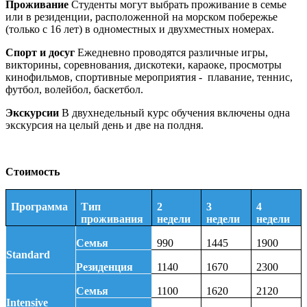
Проживание
Студенты могут выбрать проживание в семье
или в резиденции, расположенной на морском побережье
(только с 16 лет) в одноместных и двухместных номерах.
Спорт и досуг
Ежедневно проводятся различные игры,
викторины, соревнования, дискотеки, караоке, просмотры
кинофильмов, спортивные мероприятия - плавание, теннис,
футбол, волейбол, баскетбол.
Экскурсии
В двухнедельный курс обучения включены одна
экскурсия на целый день и две на полдня.
Стоимость
Программа
Тип
2
3
4
проживания
недели
недели
недели
Семья
990
1445
1900
Standard
Резиденция
1140
1670
2300
Семья
1100
1620
2120
Intensive