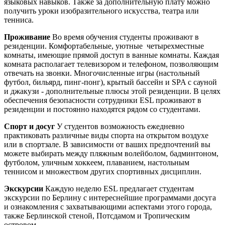
языковых навыков. Также за дополнительную плату можно
получить уроки изобразительного искусства, театра или
тенниса.
Проживание
Во время обучения студенты проживают в
резиденции. Комфортабельные, уютные четырехместные
комнаты, имеющие прямой доступ в ванные комнаты. Каждая
комната располагает телевизором и телефоном, позволяющим
отвечать на звонки. Многочисленные игры (настольный
футбол, бильярд, пинг-понг), крытый бассейн и SPA с сауной
и джакузи - дополнительные плюсы этой резиденции. В целях
обеспечения безопасности сотрудники ESL проживают в
резиденции и постоянно находятся рядом со студентами.
Спорт и досуг
У студентов возможность ежедневно
практиковать различные виды спорта на открытом воздухе
или в спортзале. В зависимости от ваших предпочтений вы
можете выбирать между пляжным волейболом, бадминтоном,
футболом, уличным хоккеем, плаванием, настольным
теннисом и множеством других спортивных дисциплин.
Экскурсии
Каждую неделю ESL предлагает студентам
экскурсии по Берлину с интереснейшие программами досуга
и ознакомления с захватывающими аспектами этого города,
также Берлинской стеной, Потсдамом и Тропическим
островом.